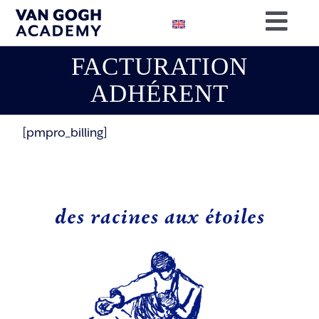
Passer
Togg
au
contenu
Navig
FACTURATION
RÉSERVEZ
ADHÉRENT
RECHERC
[pmpro_billing]
NOTRE MI
SOUTENE
CONTACT
des racines aux étoiles