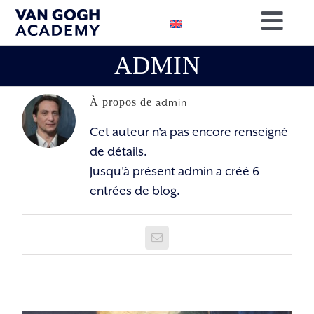
Passer
Togg
au
contenu
Navig
ADMIN
RÉSERVEZ
RECHERC
À propos de
admin
Cet auteur n'a pas encore renseigné
NOTRE MI
de détails.
SOUTENE
Jusqu'à présent admin a créé 6
entrées de blog.
CONTACT
Email