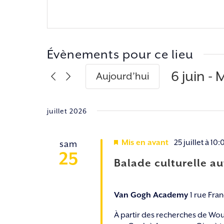
Évènements pour ce lieu
6 juin
 - 
M
Aujourd’hui
Sélectio
une
juillet 2026
date.
Mis en avant
25 juillet à 10:
sam
25
Balade culturelle a
Van Gogh Academy
1 rue Fra
À partir des recherches de Wou