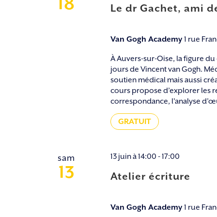
18
Le dr Gachet, ami d
Van Gogh Academy
1 rue Fra
À Auvers-sur-Oise, la figure d
jours de Vincent van Gogh. Méde
soutien médical mais aussi créa
cours propose d’explorer les rel
correspondance, l'analyse d’œuv
GRATUIT
13 juin à 14:00
-
17:00
sam
13
Atelier écriture
Van Gogh Academy
1 rue Fra