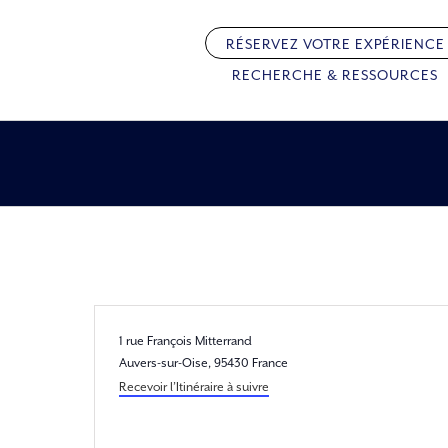
Passer
au
RÉSERVEZ VOTRE EXPÉRIENCE
contenu
RECHERCHE & RESSOURCES
Adresse
1 rue François Mitterrand
Auvers-sur-Oise
,
95430
France
Recevoir l’Itinéraire à suivre