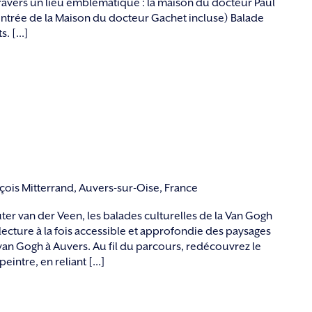
ravers un lieu emblématique : la maison du docteur Paul
€ (entrée de la Maison du docteur Gachet incluse) Balade
. [...]
nçois Mitterrand, Auvers-sur-Oise, France
ter van der Veen, les balades culturelles de la Van Gogh
cture à la fois accessible et approfondie des paysages
 van Gogh à Auvers. Au fil du parcours, redécouvrez le
peintre, en reliant [...]