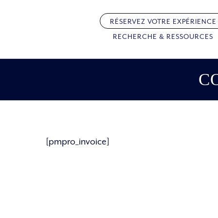
Passer
au
RÉSERVEZ VOTRE EXPÉRIENCE
contenu
RECHERCHE & RESSOURCES
C
[pmpro_invoice]