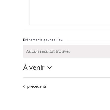
Évènements pour ce lieu
Aucun résultat trouvé.
Notice
À venir
Sélectionnez
une
Évènements
précédents
date.