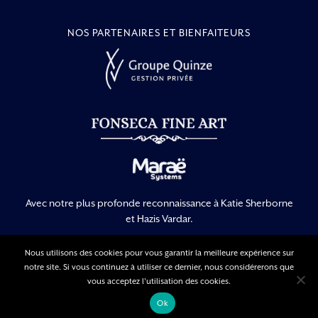
NOS PARTENAIRES ET BIENFAITEURS
Avec notre plus profonde reconnaissance à Katie Sherborne
et Hazis Vardar.
Nous utilisons des cookies pour vous garantir la meilleure expérience sur
notre site. Si vous continuez à utiliser ce dernier, nous considérerons que
Mentions légales
Politique de confidentialité
vous acceptez l'utilisation des cookies.
Conditions générales d’utilisation
Ok
© Copyright –
2026 | Tous droits réservés | réalisé par
Singing Dodo