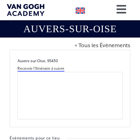
Passer
Togg
au
contenu
Navig
AUVERS-SUR-OISE
RÉSERVEZ VOTRE EXPÉRIENCE
RECHERCHE & RESSOURCES
« Tous les Évènements
NOTRE MISSION
Adresse
Auvers-sur-Oise
,
95430
Recevoir l’Itinéraire à suivre
SOUTENEZ-NOUS
CONTACT
Évènements pour ce lieu