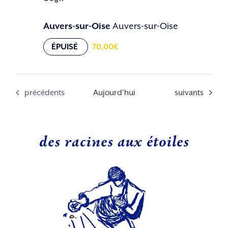
Auvers-sur-Oise
Auvers-sur-Oise
ÉPUISÉ
70,00€
Évènements
Évènements
précédents
Aujourd’hui
suivants
des racines aux étoiles