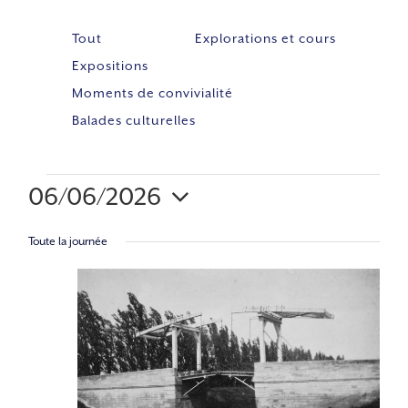
Tout
Explorations et cours
Expositions
Moments de convivialité
Balades culturelles
06/06/2026
Navig
NAV
Sélectionnez
de
Toute la journée
PAR
vues
une
Évène
CON
date.