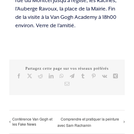
rue du Montcel jusqu’à l’église, les Racines,
l’Auberge Ravoux, la place de la Mairie. Fin
de la visite à la Van Gogh Academy à 18h00
environ. Verre de l’amitié.
Partagez cette page sur vos réseaux préférés
Facebook
X
Reddit
LinkedIn
WhatsApp
Telegram
Tumblr
Pinterest
Vk
Xing
Email
Conférence Van Gogh et
Comprendre et pratiquer la peinture
les Fake News
avec Sam Rachamin