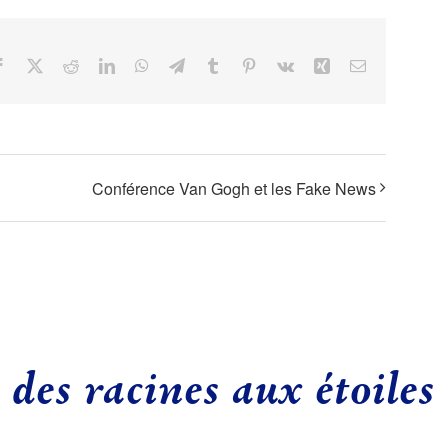
Facebook
X
Reddit
LinkedIn
WhatsApp
Telegram
Tumblr
Pinterest
Vk
Xing
Email
Conférence Van Gogh et les Fake News
des racines aux étoiles