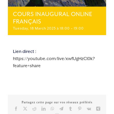
COURS INAUGURAL ONLINE
FRANÇAIS
Tuesday, 18 March 2025 à 18:00
-
19:00
Lien direct :
https://youtube.com/live/xwfUgHzCl0k?
feature=share
Partagez cette page sur vos réseaux préférés
Facebook
X
Reddit
LinkedIn
WhatsApp
Telegram
Tumblr
Pinterest
Vk
Xing